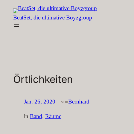
Zum
Inhalt
BeatSet, die ultimative Boyzgroup
springen
Örtlichkeiten
Jan. 26, 2020
—
Bernhard
von
in
Band
, 
Räume